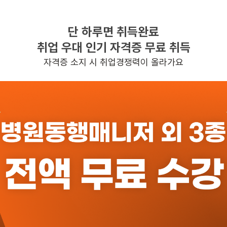
단 하루면 취득완료
찾으시는 조건의 일자리가 없습니다
취업 우대 인기 자격증 무료 취득
더욱더 노력하는 케어파트너가 되겠습니다.
자격증 소지 시 취업경쟁력이 올라가요
반경 3KM 이내의 일자리 확인하기