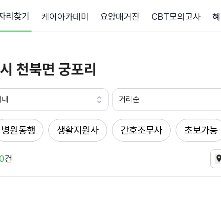
자리찾기
케어아카데미
요양매거진
CBT모의고사
혜
시 천북면 궁포리
이내
거리순
병원동행
생활지원사
간호조무사
초보가능
0
건