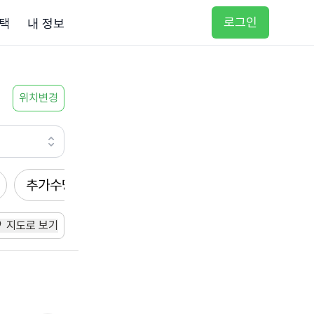
로그인
택
내 정보
위치변경
추가수당
방문요양
입주요양
방문목욕
지도로 보기