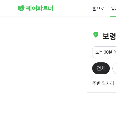
일
홈으로
보령
도보 30분 
전체
주변 일자리