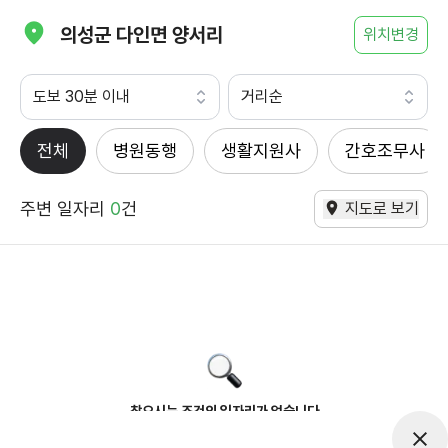
의성군 다인면 양서리
위치변경
도보 30분 이내
거리순
전체
병원동행
생활지원사
간호조무사
주변 일자리
0
건
지도로 보기
찾으시는 조건의 일자리가 없습니다
더욱더 노력하는 케어파트너가 되겠습니다.