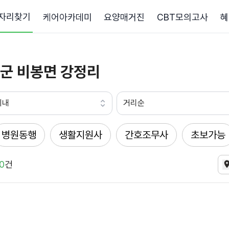
자리찾기
케어아카데미
요양매거진
CBT모의고사
혜
군 비봉면 강정리
이내
거리순
병원동행
생활지원사
간호조무사
초보가능
0
건