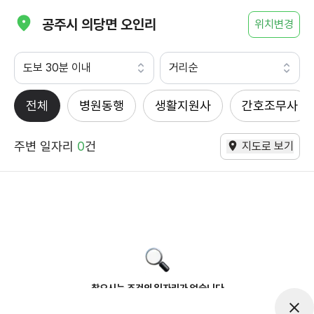
공주시 의당면 오인리
위치변경
도보 30분 이내
거리순
전체
병원동행
생활지원사
간호조무사
주변 일자리
0
건
지도로 보기
찾으시는 조건의 일자리가 없습니다
더욱더 노력하는 케어파트너가 되겠습니다.