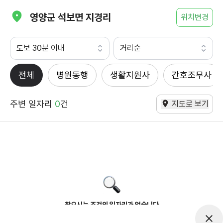
영양군 석보면 지경리
위치변경
도보 30분 이내
거리순
전체
병원동행
생활지원사
간호조무사
주변 일자리
0
건
지도로 보기
찾으시는 조건의 일자리가 없습니다
더욱더 노력하는 케어파트너가 되겠습니다.