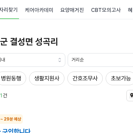
자리찾기
케어아카데미
요양매거진
CBT모의고사
혜
군 결성면 성곡리
이내
거리순
병원동행
생활지원사
간호조무사
초보가능
1
건
 ~ 29분 예상
 구인합니다