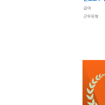
급여
근무유형
근무요일
근무시간
관심
3일전
등록