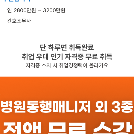
연 2800만원 ~ 3200만원
간호조무사
주5일근무
평일 : (근무시간) (오전) 7시 00분 ~ (오후) 3시 00분

단 하루면 취득완료
               (오후) 2시 00분 ~ (오후)10시 00분

취업 우대 인기 자격증 무료 취득
               , 주 5일 근무, 평균근무시간 : 40
자격증 소지 시 취업경쟁력이 올라가요
일자리정보 더보기
반경 3KM 이내의 일자리 확인하기