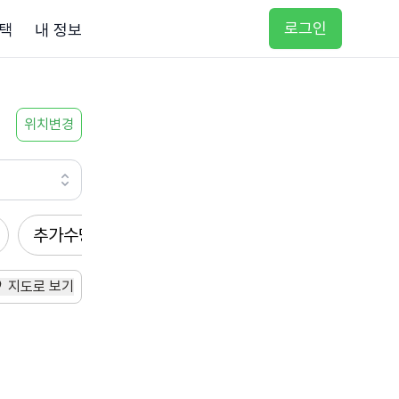
로그인
택
내 정보
위치변경
추가수당
방문요양
입주요양
방문목욕
지도로 보기