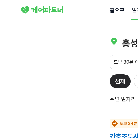
일
홈으로
홍성
도보 30분 
전체
주변 일자리
도보 24분
간호조무사