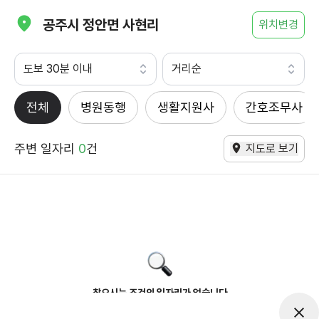
공주시 정안면 사현리
위치변경
도보 30분 이내
거리순
전체
병원동행
생활지원사
간호조무사
주변 일자리
0
건
지도로 보기
찾으시는 조건의 일자리가 없습니다
더욱더 노력하는 케어파트너가 되겠습니다.