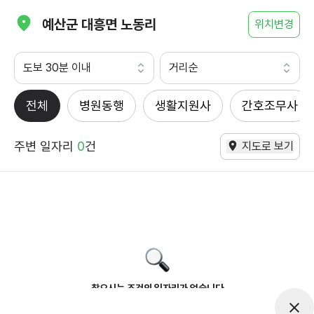
예산군 대흥면 노동리
위치변경
도보 30분 이내
거리순
전체
병원동행
생활지원사
간호조무사
주변 일자리
0
건
지도로 보기
찾으시는 조건의 일자리가 없습니다
더욱더 노력하는 케어파트너가 되겠습니다.