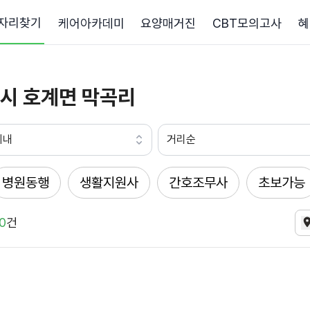
자리찾기
케어아카데미
요양매거진
CBT모의고사
혜
시 호계면 막곡리
이내
거리순
병원동행
생활지원사
간호조무사
초보가능
0
건