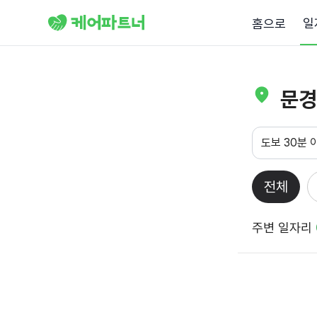
일
홈으로
문경
도보 30분 
전체
주변 일자리