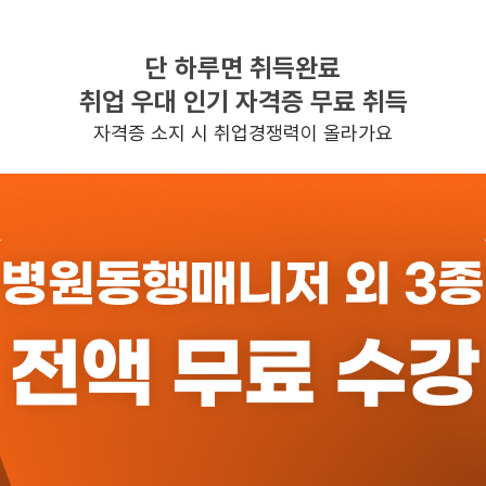
단 하루면 취득완료
찾으시는 조건의 일자리가 없습니다
취업 우대 인기 자격증 무료 취득
더욱더 노력하는 케어파트너가 되겠습니다.
자격증 소지 시 취업경쟁력이 올라가요
반경 3KM 이내의 일자리 확인하기