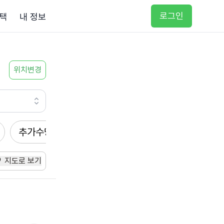
로그인
택
내 정보
위치변경
추가수당
방문요양
입주요양
방문목욕
지도로 보기