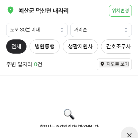
예산군 덕산면 내라리
위치변경
도보 30분 이내
거리순
전체
병원동행
생활지원사
간호조무사
주변 일자리
0
건
지도로 보기
찾으시는 조건의 일자리가 없습니다
더욱더 노력하는 케어파트너가 되겠습니다.