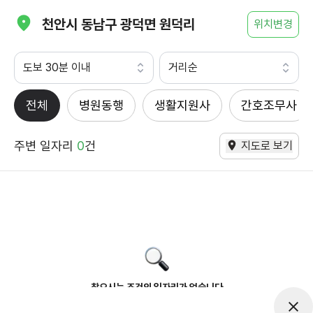
천안시 동남구 광덕면 원덕리
위치변경
도보 30분 이내
거리순
전체
병원동행
생활지원사
간호조무사
주변 일자리
0
건
지도로 보기
찾으시는 조건의 일자리가 없습니다
더욱더 노력하는 케어파트너가 되겠습니다.