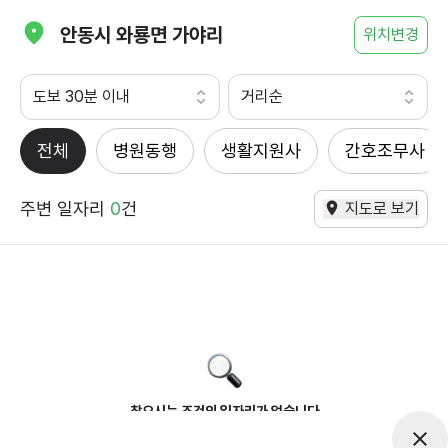
안동시 와룡면 가야리
위치변경
도보 30분 이내
거리순
전체
병원동행
생활지원사
간호조무사
주변 일자리
0
건
지도로 보기
찾으시는 조건의 일자리가 없습니다
더욱더 노력하는 케어파트너가 되겠습니다.