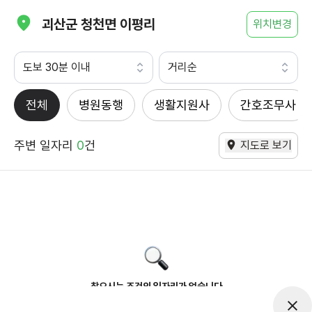
괴산군 청천면 이평리
위치변경
도보 30분 이내
거리순
전체
병원동행
생활지원사
간호조무사
주변 일자리
0
건
지도로 보기
찾으시는 조건의 일자리가 없습니다
더욱더 노력하는 케어파트너가 되겠습니다.