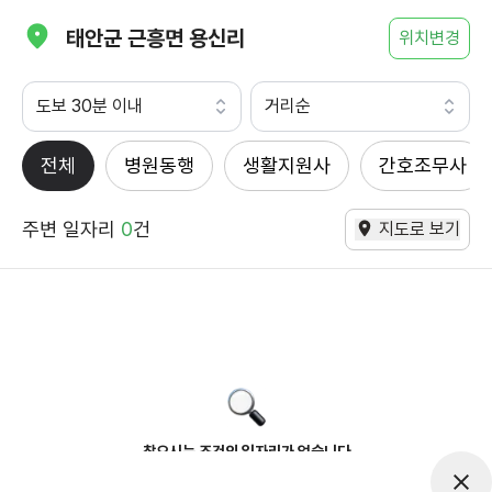
태안군 근흥면 용신리
위치변경
도보 30분 이내
거리순
전체
병원동행
생활지원사
간호조무사
주변 일자리
0
건
지도로 보기
찾으시는 조건의 일자리가 없습니다
더욱더 노력하는 케어파트너가 되겠습니다.