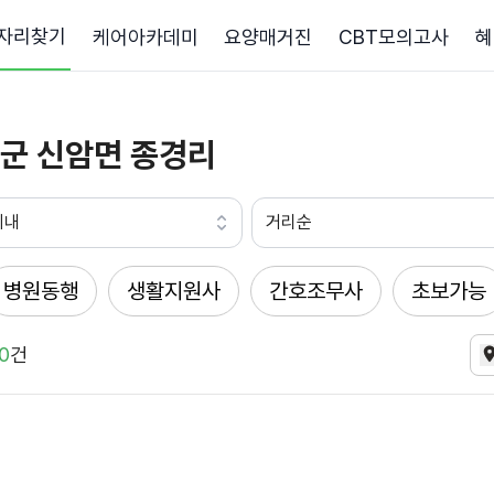
자리찾기
케어아카데미
요양매거진
CBT모의고사
혜
군 신암면 종경리
이내
거리순
병원동행
생활지원사
간호조무사
초보가능
0
건