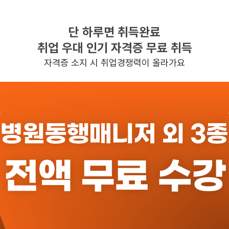
단 하루면 취득완료
찾으시는 조건의 일자리가 없습니다
취업 우대 인기 자격증 무료 취득
더욱더 노력하는 케어파트너가 되겠습니다.
자격증 소지 시 취업경쟁력이 올라가요
반경 3KM 이내의 일자리 확인하기