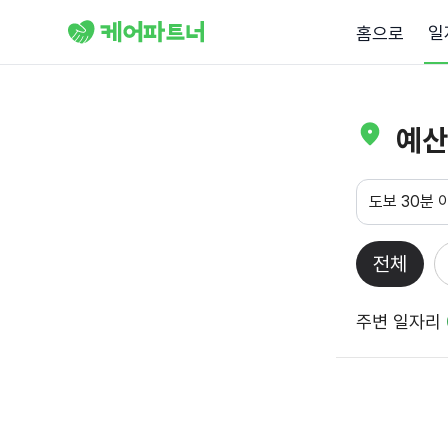
일
홈으로
예산
도보 30분 
전체
주변 일자리