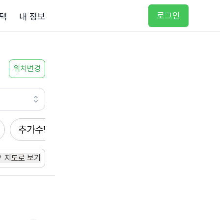
로그인
택
내 정보
위치변경
추가수당
방문요양
입주요양
방문목욕
지도로 보기