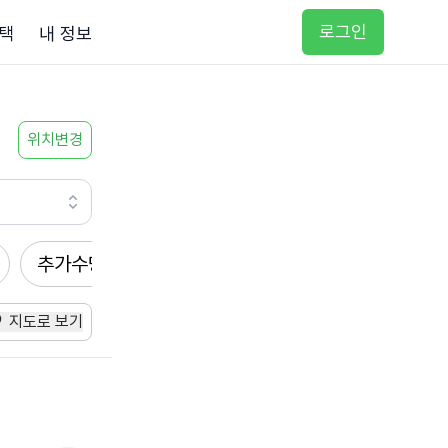
로그인
택
내 정보
위치변경
추가수당
방문요양
입주요양
방문목욕
지도로 보기