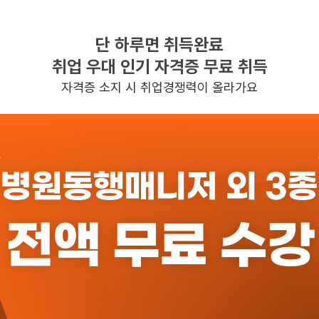
단 하루면 취득완료
찾으시는 조건의 일자리가 없습니다
취업 우대 인기 자격증 무료 취득
더욱더 노력하는 케어파트너가 되겠습니다.
자격증 소지 시 취업경쟁력이 올라가요
반경 3KM 이내의 일자리 확인하기