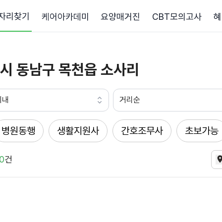
자리찾기
케어아카데미
요양매거진
CBT모의고사
혜
시 동남구 목천읍 소사리
이내
거리순
병원동행
생활지원사
간호조무사
초보가능
0
건