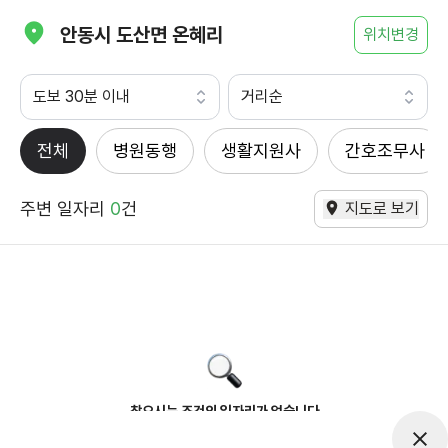
안동시 도산면 온혜리
위치변경
도보 30분 이내
거리순
전체
병원동행
생활지원사
간호조무사
주변 일자리
0
건
지도로 보기
찾으시는 조건의 일자리가 없습니다
더욱더 노력하는 케어파트너가 되겠습니다.