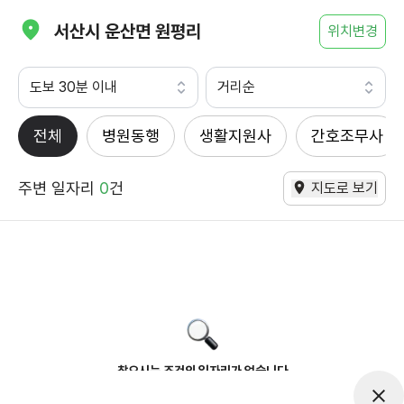
서산시 운산면 원평리
위치변경
도보 30분 이내
거리순
전체
병원동행
생활지원사
간호조무사
주변 일자리
0
건
지도로 보기
찾으시는 조건의 일자리가 없습니다
더욱더 노력하는 케어파트너가 되겠습니다.