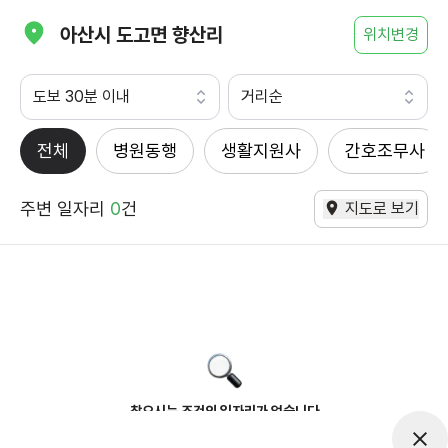
아산시 도고면 향산리
위치변경
도보 30분 이내
거리순
전체
병원동행
생활지원사
간호조무사
주변 일자리
0
건
지도로 보기
찾으시는 조건의 일자리가 없습니다
더욱더 노력하는 케어파트너가 되겠습니다.