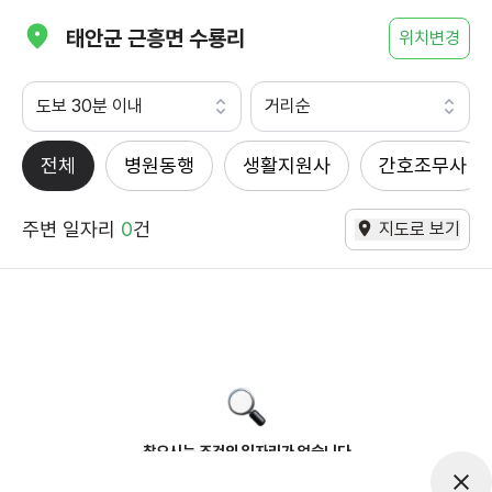
태안군 근흥면 수룡리
위치변경
도보 30분 이내
거리순
전체
병원동행
생활지원사
간호조무사
주변 일자리
0
건
지도로 보기
찾으시는 조건의 일자리가 없습니다
더욱더 노력하는 케어파트너가 되겠습니다.