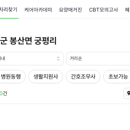
자리찾기
케어아카데미
요양매거진
CBT모의고사
혜
군 봉산면 궁평리
이내
거리순
병원동행
생활지원사
간호조무사
초보가능
0
건