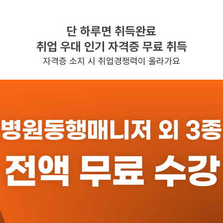
단 하루면 취득완료
찾으시는 조건의 일자리가 없습니다
취업 우대 인기 자격증 무료 취득
더욱더 노력하는 케어파트너가 되겠습니다.
자격증 소지 시 취업경쟁력이 올라가요
반경 3KM 이내의 일자리 확인하기