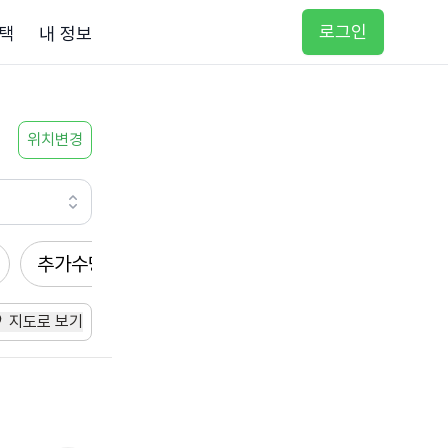
로그인
택
내 정보
위치변경
추가수당
방문요양
입주요양
방문목욕
지도로 보기