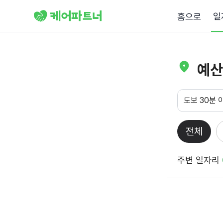
일
홈으로
예산
도보 30분 
전체
주변 일자리