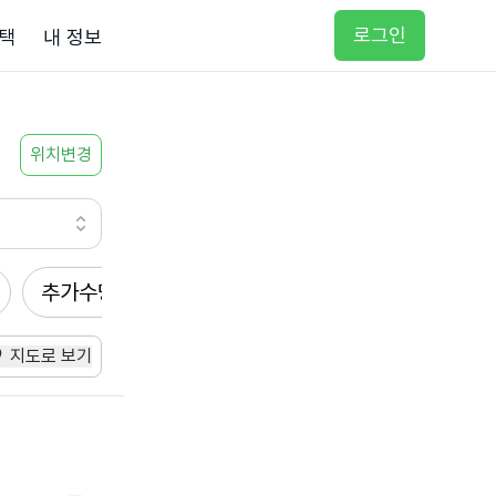
로그인
택
내 정보
위치변경
추가수당
방문요양
입주요양
방문목욕
지도로 보기