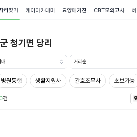
자리찾기
케어아카데미
요양매거진
CBT모의고사
혜
군 청기면 당리
이내
거리순
병원동행
생활지원사
간호조무사
초보가능
0
건