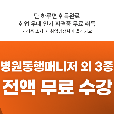
단 하루면 취득완료
찾으시는 조건의 일자리가 없습니다
취업 우대 인기 자격증 무료 취득
더욱더 노력하는 케어파트너가 되겠습니다.
자격증 소지 시 취업경쟁력이 올라가요
반경 3KM 이내의 일자리 확인하기