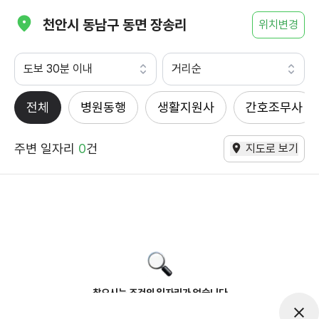
천안시 동남구 동면 장송리
위치변경
도보 30분 이내
거리순
전체
병원동행
생활지원사
간호조무사
주변 일자리
0
건
지도로 보기
찾으시는 조건의 일자리가 없습니다
더욱더 노력하는 케어파트너가 되겠습니다.