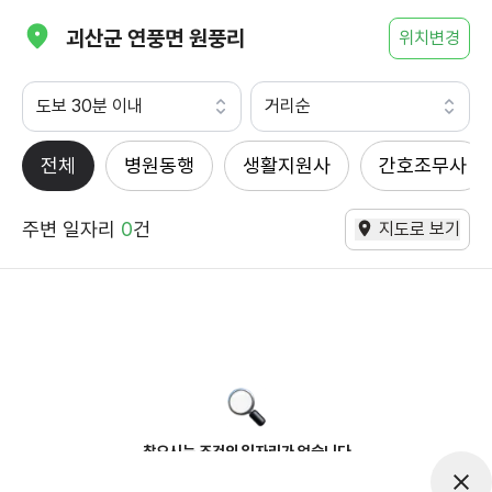
괴산군 연풍면 원풍리
위치변경
도보 30분 이내
거리순
전체
병원동행
생활지원사
간호조무사
주변 일자리
0
건
지도로 보기
찾으시는 조건의 일자리가 없습니다
더욱더 노력하는 케어파트너가 되겠습니다.