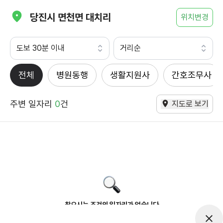
당진시 면천면 대치리
위치변경
도보 30분 이내
거리순
전체
병원동행
생활지원사
간호조무사
주변 일자리
0
건
지도로 보기
찾으시는 조건의 일자리가 없습니다
더욱더 노력하는 케어파트너가 되겠습니다.