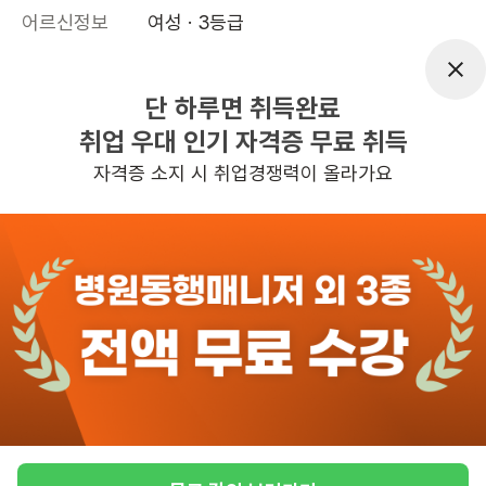
어르신정보
여성 · 3등급
근무요일
월~토 (주 6일)
근무시간
09:00~12:00
단 하루면 취득완료
취업 우대 인기 자격증 무료 취득
높은급여
초보가능
자격증 소지 시 취업경쟁력이 올라가요
관심
일자리정보 더보기
3일전
등록
반경 3KM 이내의 일자리 확인하기