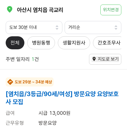
아산시 염치읍 곡교리
위치변경
도보 30분 이내
거리순
전체
병원동행
생활지원사
간호조무사
주변 일자리
1
건
지도로 보기
도보 29분 ~ 34분 예상
[염치읍/3등급/90세/여성] 방문요양 요양보호
사 모집
급여
시급 13,000원
근무유형
방문요양