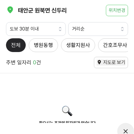
태안군 원북면 신두리
위치변경
도보 30분 이내
거리순
전체
병원동행
생활지원사
간호조무사
주변 일자리
0
건
지도로 보기
찾으시는 조건의 일자리가 없습니다
더욱더 노력하는 케어파트너가 되겠습니다.