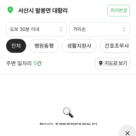
서산시 팔봉면 대황리
위치변경
도보 30분 이내
거리순
전체
병원동행
생활지원사
간호조무사
주변 일자리
0
건
지도로 보기
찾으시는 조건의 일자리가 없습니다
더욱더 노력하는 케어파트너가 되겠습니다.