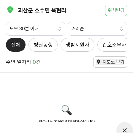
괴산군 소수면 옥현리
위치변경
도보 30분 이내
거리순
전체
병원동행
생활지원사
간호조무사
주변 일자리
0
건
지도로 보기
찾으시는 조건의 일자리가 없습니다
더욱더 노력하는 케어파트너가 되겠습니다.