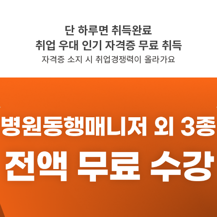
단 하루면 취득완료
찾으시는 조건의 일자리가 없습니다
취업 우대 인기 자격증 무료 취득
더욱더 노력하는 케어파트너가 되겠습니다.
자격증 소지 시 취업경쟁력이 올라가요
반경 3KM 이내의 일자리 확인하기