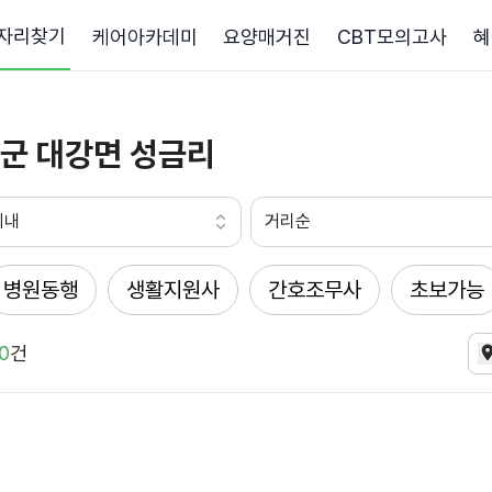
자리찾기
케어아카데미
요양매거진
CBT모의고사
혜
군 대강면 성금리
이내
거리순
병원동행
생활지원사
간호조무사
초보가능
0
건