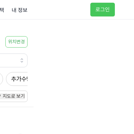
로그인
택
내 정보
위치변경
추가수당
방문요양
입주요양
방문목욕
지도로 보기