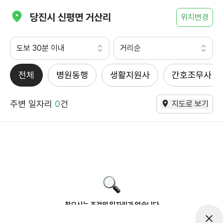
당진시 신평면 거산리
위치변경
도보 30분 이내
거리순
전체
병원동행
생활지원사
간호조무사
주변 일자리
0
건
지도로 보기
찾으시는 조건의 일자리가 없습니다
더욱더 노력하는 케어파트너가 되겠습니다.