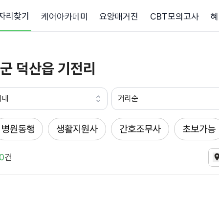
자리찾기
케어아카데미
요양매거진
CBT모의고사
혜
군 덕산읍 기전리
이내
거리순
병원동행
생활지원사
간호조무사
초보가능
0
건