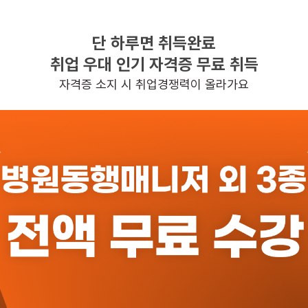
단 하루면 취득완료
찾으시는 조건의 일자리가 없습니다
취업 우대 인기 자격증 무료 취득
더욱더 노력하는 케어파트너가 되겠습니다.
자격증 소지 시 취업경쟁력이 올라가요
반경 3KM 이내의 일자리 확인하기