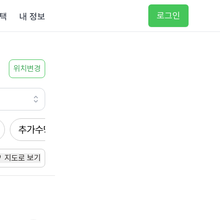
로그인
택
내 정보
위치변경
추가수당
방문요양
입주요양
방문목욕
지도로 보기