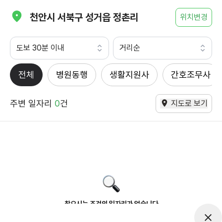
천안시 서북구 성거읍 정촌리
위치변경
도보 30분 이내
거리순
전체
병원동행
생활지원사
간호조무사
주변 일자리
0
건
지도로 보기
찾으시는 조건의 일자리가 없습니다
더욱더 노력하는 케어파트너가 되겠습니다.