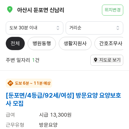
아산시 둔포면 신남리
위치변경
도보 30분 이내
거리순
전체
병원동행
생활지원사
간호조무사
주변 일자리
1
건
지도로 보기
도보 6분 ~ 11분 예상
[둔포면/4등급/92세/여성] 방문요양 요양보호
사 모집
급여
시급 13,300원
근무유형
방문요양