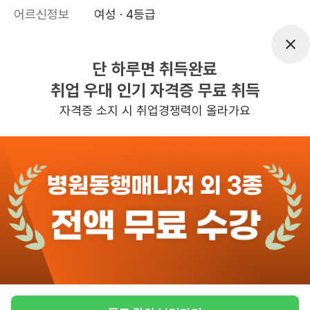
어르신정보
여성 · 4등급
근무요일
월~금 (주 5일)
근무시간
13:00~16:00
단 하루면 취득완료
취업 우대 인기 자격증 무료 취득
높은급여
초보가능
자격증 소지 시 취업경쟁력이 올라가요
관심
일자리정보 더보기
6일전
등록
반경 3KM 이내의 일자리 확인하기