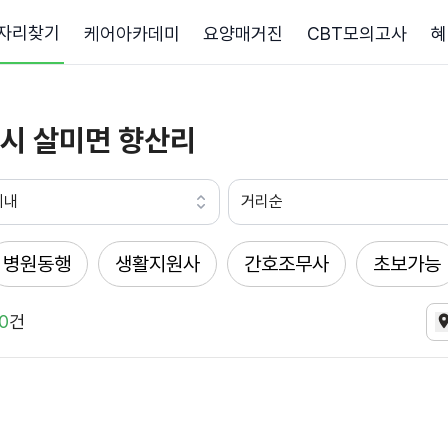
자리찾기
케어아카데미
요양매거진
CBT모의고사
혜
시 살미면 향산리
이내
거리순
병원동행
생활지원사
간호조무사
초보가능
0
건