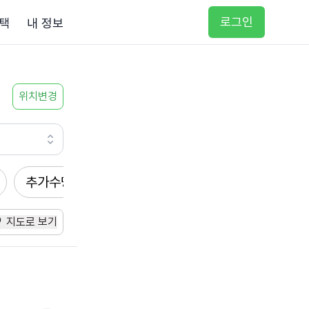
로그인
택
내 정보
위치변경
추가수당
방문요양
입주요양
방문목욕
지도로 보기