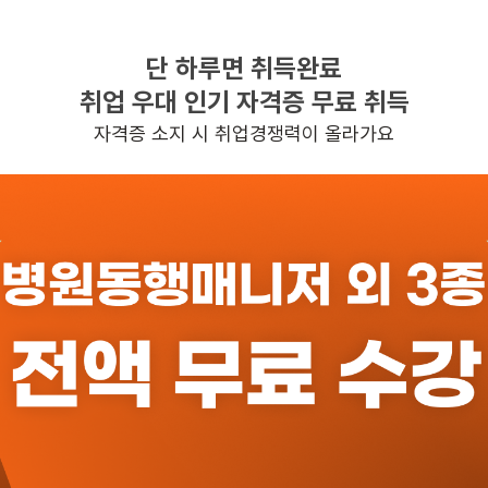
단 하루면 취득완료
찾으시는 조건의 일자리가 없습니다
취업 우대 인기 자격증 무료 취득
더욱더 노력하는 케어파트너가 되겠습니다.
자격증 소지 시 취업경쟁력이 올라가요
반경 3KM 이내의 일자리 확인하기