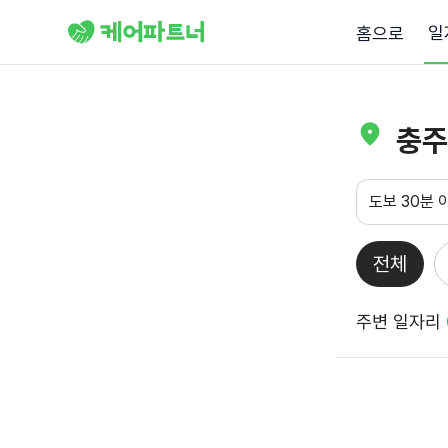
일
홈으로
충주
도보 30분 
전체
주변 일자리