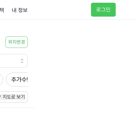
로그인
택
내 정보
위치변경
추가수당
방문요양
입주요양
방문목욕
지도로 보기