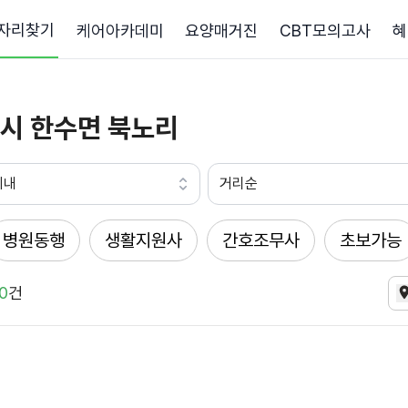
자리찾기
케어아카데미
요양매거진
CBT모의고사
혜
시 한수면 북노리
이내
거리순
병원동행
생활지원사
간호조무사
초보가능
0
건