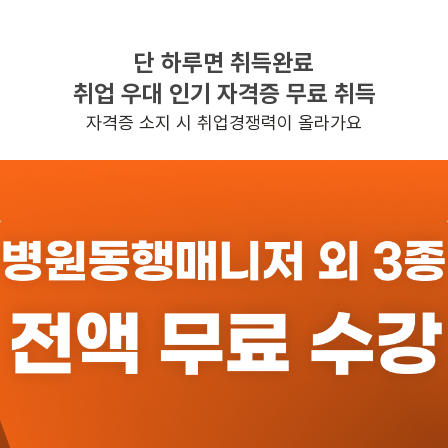
단 하루면 취득완료
찾으시는 조건의 일자리가 없습니다
취업 우대 인기 자격증 무료 취득
더욱더 노력하는 케어파트너가 되겠습니다.
자격증 소지 시 취업경쟁력이 올라가요
반경 3KM 이내의 일자리 확인하기