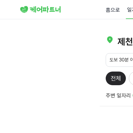
일
홈으로
제천
도보 30분 
전체
주변 일자리