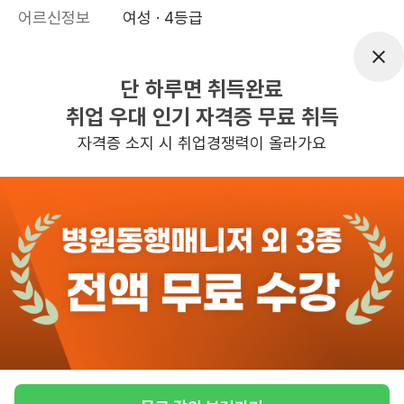
어르신정보
여성 · 4등급
근무요일
월~금 (주 5일)
근무시간
10:00~13:00
단 하루면 취득완료
취업 우대 인기 자격증 무료 취득
높은급여
교통비지원
자격증 소지 시 취업경쟁력이 올라가요
관심
일자리정보 더보기
5일전
등록
반경 3KM 이내의 일자리 확인하기