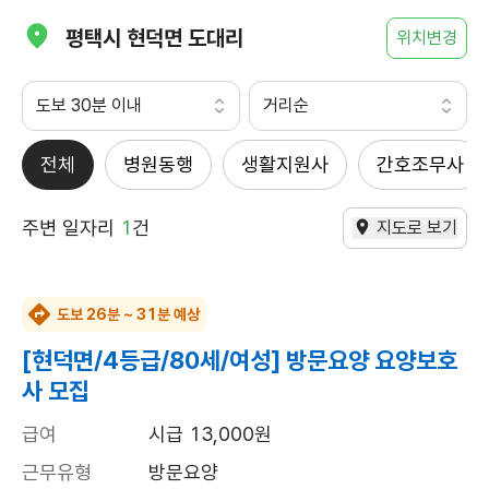
평택시 현덕면 도대리
위치변경
도보 30분 이내
거리순
전체
병원동행
생활지원사
간호조무사
주변 일자리
1
건
지도로 보기
도보 26분 ~ 31분 예상
[현덕면/4등급/80세/여성] 방문요양 요양보호
사 모집
급여
시급 13,000원
근무유형
방문요양