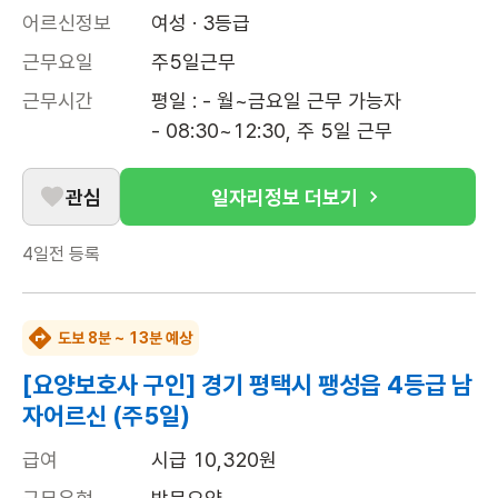
어르신정보
여성 · 3등급
근무요일
주5일근무
근무시간
평일 : - 월~금요일 근무 가능자

- 08:30~12:30, 주 5일 근무
관심
일자리정보 더보기
4일전
등록
도보 8분 ~ 13분 예상
[요양보호사 구인] 경기 평택시 팽성읍 4등급 남
자어르신 (주5일)
급여
시급 10,320원