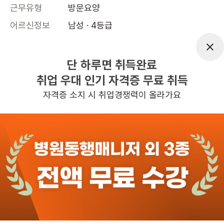
근무유형
방문요양
어르신정보
남성 · 4등급
근무요일
월~금 (주 5일)
근무시간
09:00~12:00
단 하루면 취득완료
취업 우대 인기 자격증 무료 취득
높은급여
자격증 소지 시 취업경쟁력이 올라가요
관심
일자리정보 더보기
1일전
등록
반경 3KM 이내의 일자리 확인하기