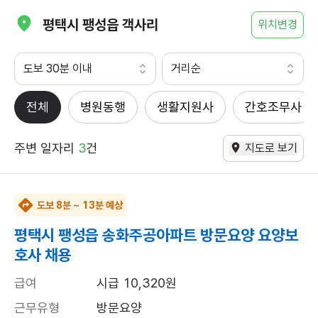
평택시 팽성읍 객사리
위치변경
도보 30분 이내
거리순
전체
병원동행
생활지원사
간호조무사
주변 일자리
3
건
지도로 보기
도보 8분 ~ 13분 예상
평택시 팽성읍 송화주공아파트 방문요양 요양보
호사 채용
급여
시급 10,320원
근무유형
방문요양