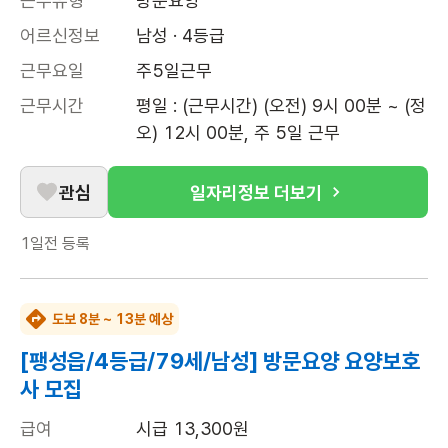
근무유형
방문요양
어르신정보
남성 · 4등급
근무요일
주5일근무
근무시간
평일 : (근무시간) (오전) 9시 00분 ~ (정
오) 12시 00분, 주 5일 근무
관심
일자리정보 더보기
1일전
등록
도보 8분 ~ 13분 예상
[팽성읍/4등급/79세/남성] 방문요양 요양보호
사 모집
급여
시급 13,300원