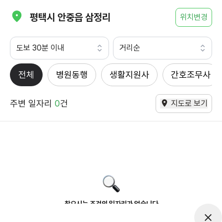
평택시 안중읍 삼정리
위치변경
도보 30분 이내
거리순
전체
병원동행
생활지원사
간호조무사
주변 일자리
0
건
지도로 보기
찾으시는 조건의 일자리가 없습니다
더욱더 노력하는 케어파트너가 되겠습니다.