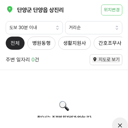
단양군 단양읍 상진리
위치변경
도보 30분 이내
거리순
전체
병원동행
생활지원사
간호조무사
주변 일자리
0
건
지도로 보기
찾으시는 조건의 일자리가 없습니다
더욱더 노력하는 케어파트너가 되겠습니다.