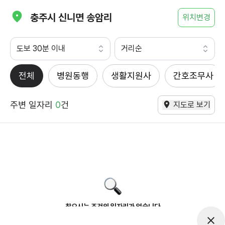
충주시 신니면 송암리
위치변경
도보 30분 이내
거리순
전체
병원동행
생활지원사
간호조무사
주변 일자리
0
건
지도로 보기
찾으시는 조건의 일자리가 없습니다
더욱더 노력하는 케어파트너가 되겠습니다.