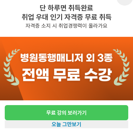
단 하루면 취득완료
근무시간
09:00~18:00
취업 우대 인기 자격증 무료 취득
자격증 소지 시 취업경쟁력이 올라가요
관심
일자리정보 더보기
3일전
등록
반경 3KM 이내의 일자리 확인하기
무료 강의 보러가기
오늘 그만보기
홈
일자리찾기
아카데미
혜택
내 정보