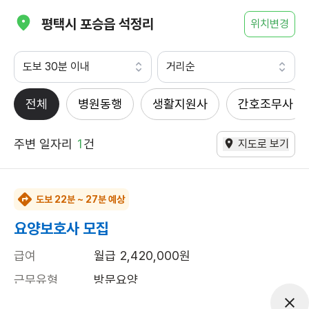
평택시 포승읍 석정리
위치변경
도보 30분 이내
거리순
전체
병원동행
생활지원사
간호조무사
주변 일자리
1
건
지도로 보기
도보 22분 ~ 27분 예상
요양보호사 모집
급여
월급 2,420,000원
근무유형
방문요양
근무요일
주5일근무