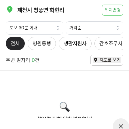
제천시 청풍면 학현리
위치변경
도보 30분 이내
거리순
전체
병원동행
생활지원사
간호조무사
주변 일자리
0
건
지도로 보기
찾으시는 조건의 일자리가 없습니다
더욱더 노력하는 케어파트너가 되겠습니다.