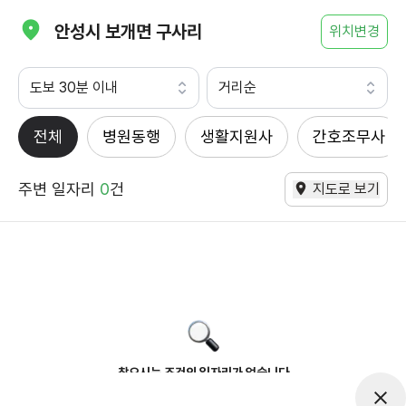
안성시 보개면 구사리
위치변경
도보 30분 이내
거리순
전체
병원동행
생활지원사
간호조무사
주변 일자리
0
건
지도로 보기
찾으시는 조건의 일자리가 없습니다
더욱더 노력하는 케어파트너가 되겠습니다.