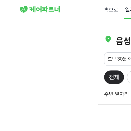
일
홈으로
음성
도보 30분 
전체
주변 일자리