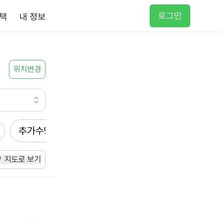
로그인
택
내 정보
위치변경
추가수당
방문요양
입주요양
방문목욕
지도로 보기