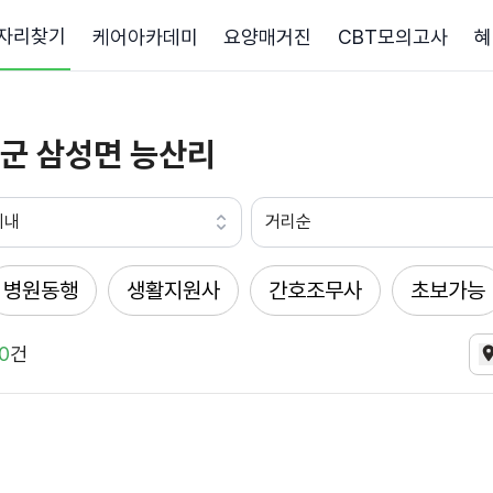
자리찾기
케어아카데미
요양매거진
CBT모의고사
혜
군 삼성면 능산리
이내
거리순
병원동행
생활지원사
간호조무사
초보가능
0
건