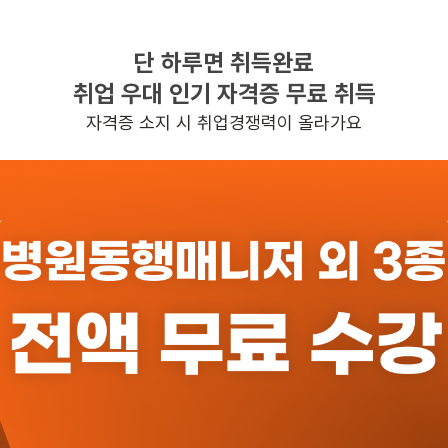
단 하루면 취득완료
찾으시는 조건의 일자리가 없습니다
취업 우대 인기 자격증 무료 취득
더욱더 노력하는 케어파트너가 되겠습니다.
자격증 소지 시 취업경쟁력이 올라가요
반경 3KM 이내의 일자리 확인하기