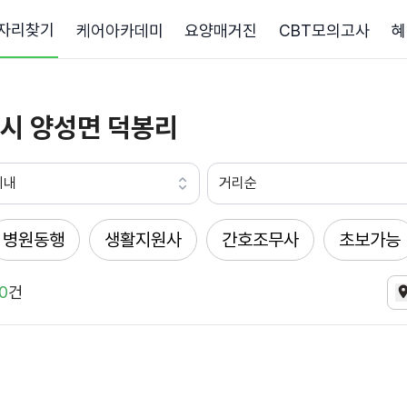
자리찾기
케어아카데미
요양매거진
CBT모의고사
혜
시 양성면 덕봉리
이내
거리순
병원동행
생활지원사
간호조무사
초보가능
0
건