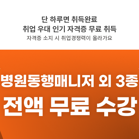
단 하루면 취득완료
찾으시는 조건의 일자리가 없습니다
취업 우대 인기 자격증 무료 취득
더욱더 노력하는 케어파트너가 되겠습니다.
자격증 소지 시 취업경쟁력이 올라가요
반경 3KM 이내의 일자리 확인하기