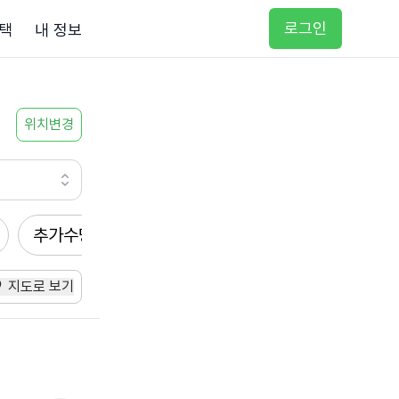
로그인
택
내 정보
위치변경
추가수당
방문요양
입주요양
방문목욕
지도로 보기