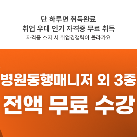
단 하루면 취득완료
찾으시는 조건의 일자리가 없습니다
취업 우대 인기 자격증 무료 취득
더욱더 노력하는 케어파트너가 되겠습니다.
자격증 소지 시 취업경쟁력이 올라가요
반경 3KM 이내의 일자리 확인하기