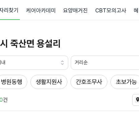
자리찾기
케어아카데미
요양매거진
CBT모의고사
혜
시 죽산면 용설리
이내
거리순
병원동행
생활지원사
간호조무사
초보가능
0
건