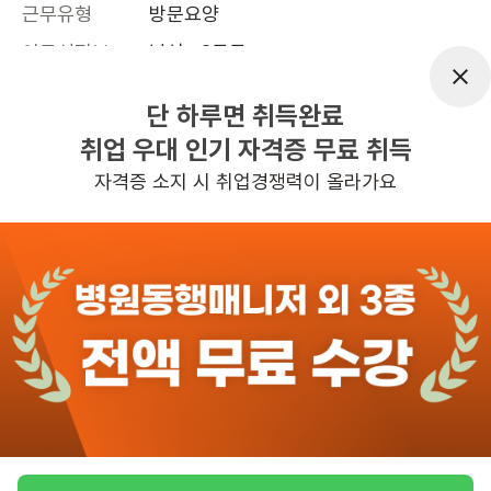
근무유형
방문요양
어르신정보
남성 · 3등급
근무요일
주5일근무
단 하루면 취득완료
근무시간
평일 : (근무시간) (오전) 9시 00분 ~ (정
취업 우대 인기 자격증 무료 취득
오) 12시 00분, 주 5일 근무
자격증 소지 시 취업경쟁력이 올라가요
관심
일자리정보 더보기
5일전
등록
반경 3KM 이내의 일자리 확인하기