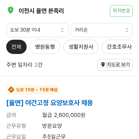
이천시 율면 본죽리
위치변경
도보 30분 이내
거리순
전체
병원동행
생활지원사
간호조무사
주변 일자리
2
건
지도로 보기
도보 10분 ~ 15분 예상
[율면] 야간고정 요양보호사 채용
급여
월급 2,600,000원
근무유형
방문요양
근무요일
주5일근무