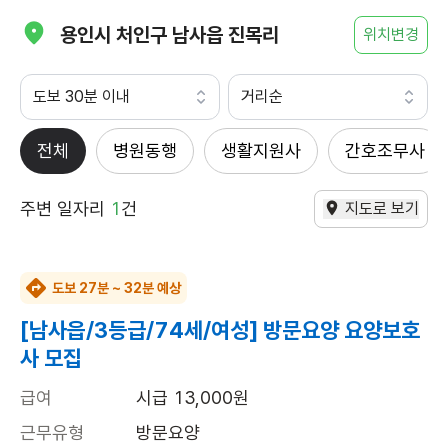
용인시 처인구 남사읍 진목리
위치변경
도보 30분 이내
거리순
전체
병원동행
생활지원사
간호조무사
주변 일자리
1
건
지도로 보기
도보 27분 ~ 32분 예상
[남사읍/3등급/74세/여성] 방문요양 요양보호
사 모집
급여
시급 13,000원
근무유형
방문요양