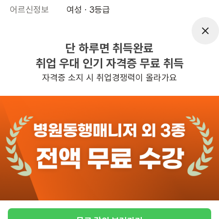
어르신정보
여성 · 3등급
근무요일
월~금 (주 5일)
근무시간
09:00~12:00
단 하루면 취득완료
취업 우대 인기 자격증 무료 취득
높은급여
초보가능
자격증 소지 시 취업경쟁력이 올라가요
관심
일자리정보 더보기
3일전
등록
반경 3KM 이내의 일자리 확인하기