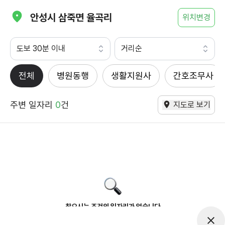
안성시 삼죽면 율곡리
위치변경
도보 30분 이내
거리순
전체
병원동행
생활지원사
간호조무사
주변 일자리
0
건
지도로 보기
찾으시는 조건의 일자리가 없습니다
더욱더 노력하는 케어파트너가 되겠습니다.